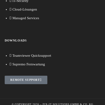
IT-Security
Cloud-Lösungen
Managed Services
DOWNLOADS
Teamviewer Quicksupport
Supremo Fernwartung
REMOTE SUPPORT
© COPYRIGHT 2026 –
F
IX-IT SOLUTIONS GMBH & CO. KG